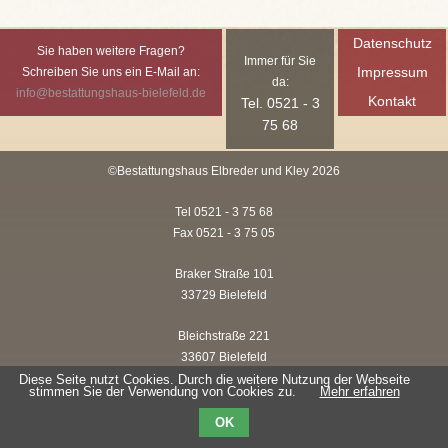
Datenschutz
Sie haben weitere Fragen?
Immer für Sie
Impressum
Schreiben Sie uns ein E-Mail an:
da:
info@bestattungshaus-bielefeld.de
Kontakt
Tel. 0521 - 3
75 68
©Bestattungshaus Elbreder und Kley 2026
Tel 0521 - 3 75 68
Fax 0521 - 3 75 05
Braker Straße 101
33729 Bielefeld
Bleichstraße 221
33607 Bielefeld
Diese Seite nutzt Cookies. Durch die weitere Nutzung der Webseite
stimmen Sie der Verwendung von Cookies zu.
Mehr erfahren
Hofstraße 35-37
33607 Bielefeld
OK